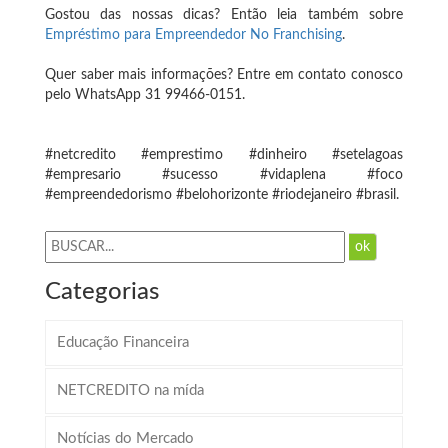
Gostou das nossas dicas? Então leia também sobre
Empréstimo para Empreendedor No Franchising
.
Quer saber mais informações? Entre em contato conosco
pelo WhatsApp 31 99466-0151.
#netcredito #emprestimo #dinheiro #setelagoas
#empresario #sucesso #vidaplena #foco
#empreendedorismo #belohorizonte #riodejaneiro #brasil.
ok
Categorias
Educação Financeira
NETCREDITO na mída
Notícias do Mercado