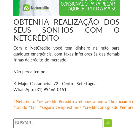
OBTENHA REALIZAÇÃO DOS
SEUS SONHOS COM O
NETCRÉDITO
Com o NetCredito você tem dinheiro na mão para
qualquer emergência, com taxas inferiores às das demais
linhas de crédito do mercado.
Não perca tempo!
R. Major Castanheira, 72 - Centro, Sete Lagoas
WhatsApp: (31) 99466-0151
#Netcredito
#netcredito
#credito
#refinanciamento
#financiamen
#rapido
#facil
#seguro
#emprestimos
#creditoconsignado
#empre
ok